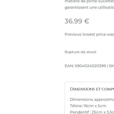
matière de porte-sucettes
garantissent une utilisati
36.99
€
Previous lowest price wa
Rupture de stock
EAN: 5904024520399 | S
Dimensions et compo
Dimensions approximat
Tétine: 16cm x 5cm
Pendentif : 25cm x 3,