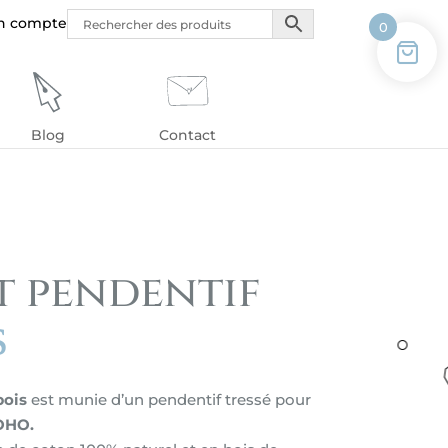
n compte
0
Blog
Contact
t pendentif
s
bois
est munie d’un pendentif tressé pour
OHO.