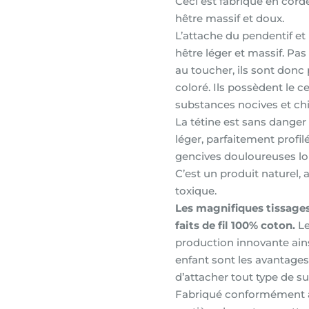
Ceci est fabriqué en cord
hêtre massif et doux.
L’attache du pendentif et
hêtre léger et massif. Pas
au toucher, ils sont donc 
coloré. Ils possèdent le ce
substances nocives et ch
La tétine est sans danger 
léger, parfaitement profi
gencives douloureuses lor
C’est un produit naturel, 
toxique.
Les magnifiques tissages
faits de fil 100% coton.
Le
production innovante ainsi
enfant sont les avantages
d’attacher tout type de su
Fabriqué conformément a