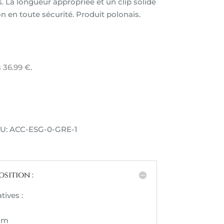
. La longueur appropriée et un clip solide
on en toute sécurité. Produit polonais.
s
36.99
€
.
KU: ACC-ESG-0-GRE-1
sition :
ives :
5cm