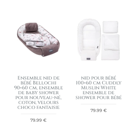
Ensemble nid de
nid pour bébé
bébé Bellochi
100×60 cm Cuddly
90×60 cm, ensemble
Muslin White
de baby shower
ensemble de
pour nouveau-né,
shower pour bébé
coton, velours
choco fantaisie
79.99
€
79.99
€