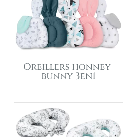
Oreillers honney-
bunny 3en1