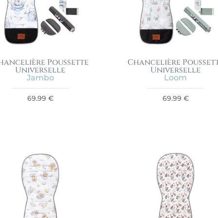
hancelière Poussette
Chancelière Pousset
Universelle
Universelle
Jambo
Loom
69.99
€
69.99
€