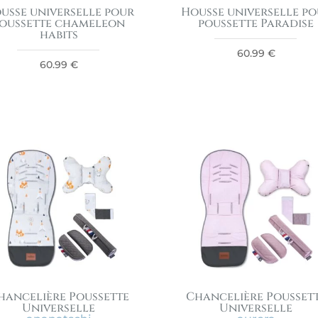
usse universelle pour
Housse universelle p
oussette chameleon
poussette Paradise
habits
60.99
€
60.99
€
hancelière Poussette
Chancelière Pousset
Universelle
Universelle