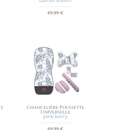
bambi dream
69.99
€
te
Chancelière Poussette
Universelle
pink berry
69.99
€