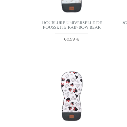
Doublure universelle de
Do
poussette rainbow bear
60.99
€