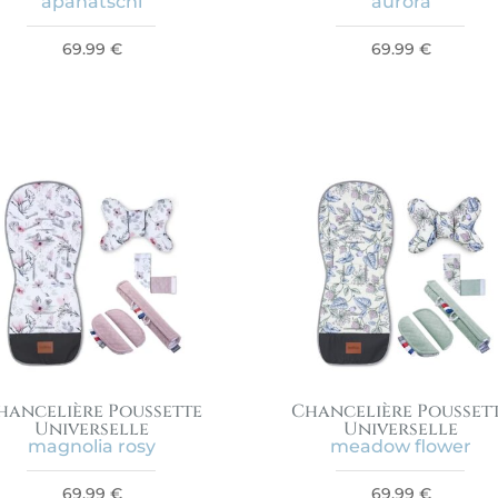
apanatschi
aurora
69.99
€
69.99
€
hancelière Poussette
Chancelière Pousset
Universelle
Universelle
magnolia rosy
meadow flower
69.99
€
69.99
€