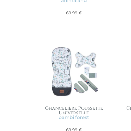
animaland
69.99
€
Chancelière Poussette
C
Universelle
bambi forest
69.99
€