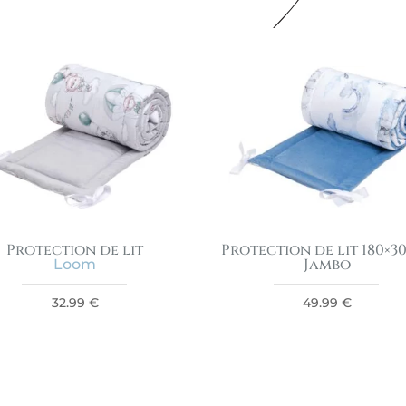
Protection de lit
Protection de lit 180×3
Jambo
Loom
32.99
€
49.99
€