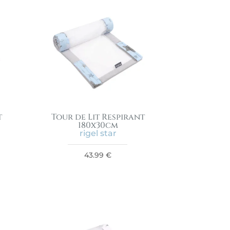
t
Tour de Lit Respirant
180x30cm
rigel star
43.99
€