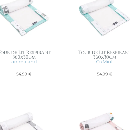
Tour de Lit Respirant
Tour de Lit Respiran
360x30cm
360x30cm
animaland
CuMint
54.99
€
54.99
€