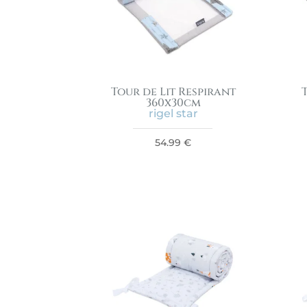
Tour de Lit Respirant
360x30cm
rigel star
54.99
€