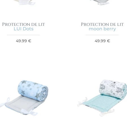
Protection de lit
Protection de lit
LUI Dots
moon berry
49.99
€
49.99
€