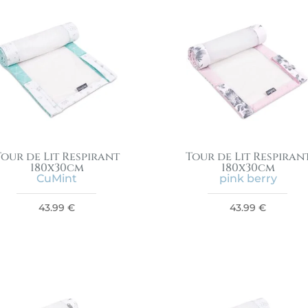
Tour de Lit Respirant
Tour de Lit Respiran
180x30cm
180x30cm
CuMint
pink berry
43.99
€
43.99
€