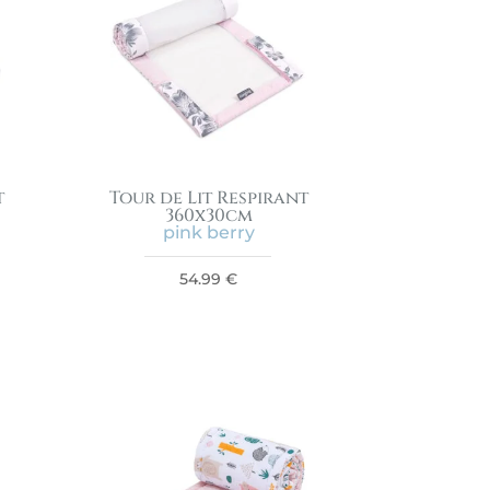
t
Tour de Lit Respirant
360x30cm
pink berry
54.99
€