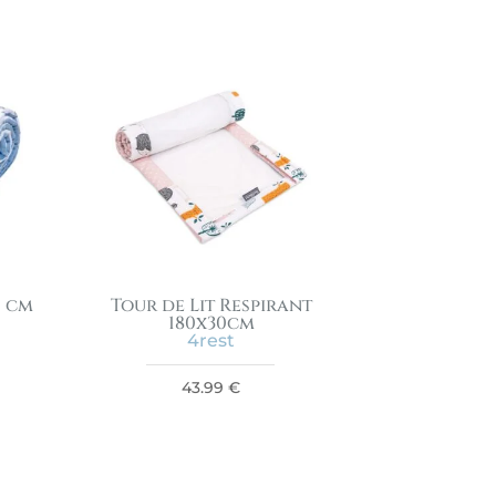
0 cm
Tour de Lit Respirant
180x30cm
4rest
43.99
€