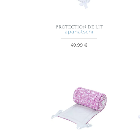
Protection de lit
apanatschi
49.99
€