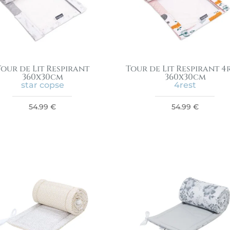
Tour de Lit Respirant
Tour de Lit Respirant 4
360x30cm
360x30cm
star copse
4rest
54.99
€
54.99
€