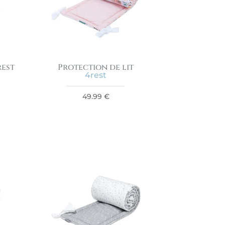
rest
Protection de lit
4rest
49.99
€