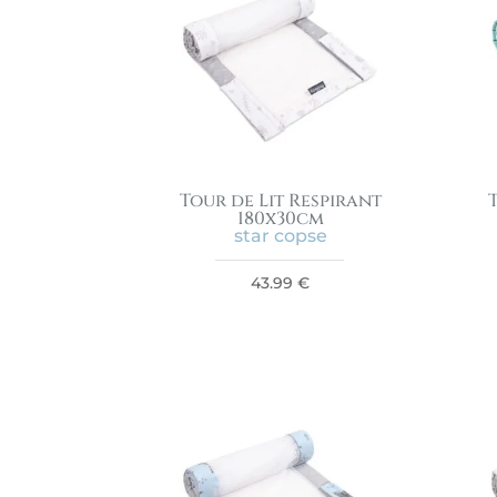
Tour de Lit Respirant
180x30cm
star copse
43.99
€