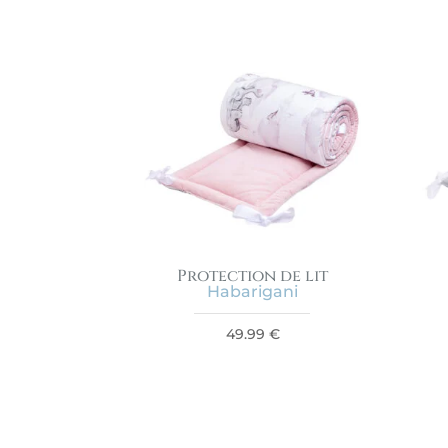
Protection de lit
Habarigani
49.99
€