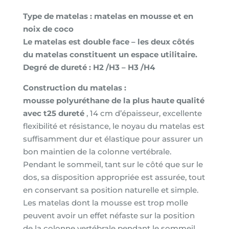
plus
Type de matelas : matelas en mousse et en
mousse
noix de coco
de
Le matelas est double face – les deux côtés
coco
du matelas constituent un espace utilitaire.
épaisseur
Degré de dureté : H2 /H3 – H3 /H4
15cm
x
Construction du matelas :
70x140cm
mousse polyuréthane de la plus haute qualité
déhoussable
avec t25 dureté
, 14 cm d’épaisseur, excellente
flexibilité et résistance, le noyau du matelas est
suffisamment dur et élastique pour assurer un
bon maintien de la colonne vertébrale.
Pendant le sommeil, tant sur le côté que sur le
dos, sa disposition appropriée est assurée, tout
en conservant sa position naturelle et simple.
Les matelas dont la mousse est trop molle
peuvent avoir un effet néfaste sur la position
de la colonne vertébrale pendant le sommeil.