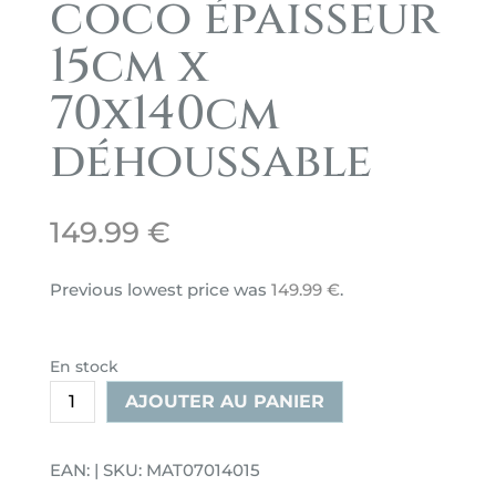
coco épaisseur
15cm x
70x140cm
déhoussable
149.99
€
Previous lowest price was
149.99
€
.
En stock
quantité
AJOUTER AU PANIER
de
Matelas
EAN: | SKU: MAT07014015
Koko