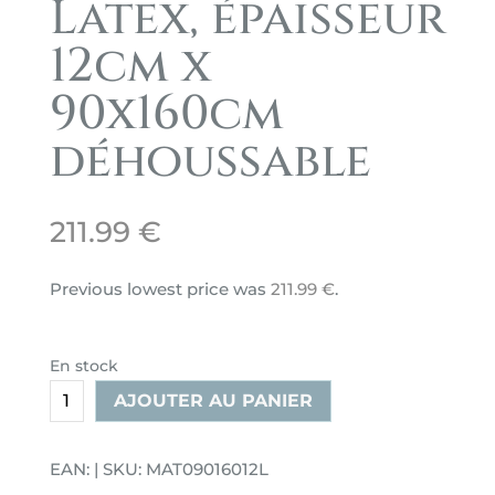
Latex, épaisseur
12cm x
90x160cm
déhoussable
211.99
€
Previous lowest price was
211.99
€
.
En stock
quantité
AJOUTER AU PANIER
de
Matelas
EAN: | SKU: MAT09016012L
mousse