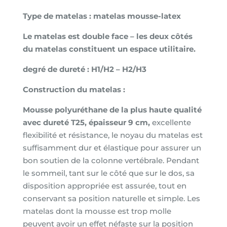
Super
Type de matelas : matelas mousse-latex
Latex,
épaisseur
Le matelas est double face – les deux côtés
12cm
du matelas constituent un espace utilitaire.
x
90x160cm
degré de dureté : H1/H2 – H2/H3
déhoussable
Construction du matelas :
Mousse polyuréthane de la plus haute qualité
avec dureté T25, épaisseur 9 cm,
excellente
flexibilité et résistance, le noyau du matelas est
suffisamment dur et élastique pour assurer un
bon soutien de la colonne vertébrale. Pendant
le sommeil, tant sur le côté que sur le dos, sa
disposition appropriée est assurée, tout en
conservant sa position naturelle et simple. Les
matelas dont la mousse est trop molle
peuvent avoir un effet néfaste sur la position