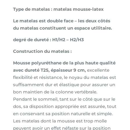
Super
Type de matelas : matelas mousse-latex
Latex,
épaisseur
Le matelas est double face – les deux côtés
12cm
du matelas constituent un espace utilitaire.
x
90x200cm
degré de dureté : H1/H2 – H2/H3
déhoussable
Construction du matelas :
Mousse polyuréthane de la plus haute qualité
avec dureté T25, épaisseur 9 cm,
excellente
flexibilité et résistance, le noyau du matelas est
suffisamment dur et élastique pour assurer un
bon maintien de la colonne vertébrale.
Pendant le sommeil, tant sur le côté que sur le
dos, sa disposition appropriée est assurée, tout
en conservant sa position naturelle et simple.
Les matelas dont la mousse est trop molle
peuvent avoir un effet néfaste sur la position