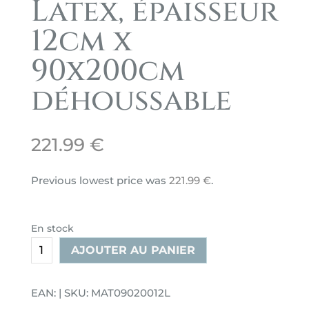
Latex, épaisseur
12cm x
90x200cm
déhoussable
221.99
€
Previous lowest price was
221.99
€
.
En stock
quantité
AJOUTER AU PANIER
de
Matelas
EAN: | SKU: MAT09020012L
mousse