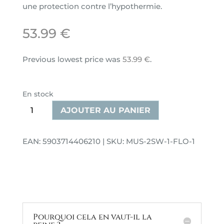
une protection contre l’hypothermie.
53.99
€
Previous lowest price was
53.99
€
.
En stock
quantité
AJOUTER AU PANIER
de
Couverture
EAN: 5903714406210 | SKU: MUS-2SW-1-FLO-1
d'emmaillotage
pour
nouveau-
né
MiMi
floral
Pourquoi cela en vaut-il la