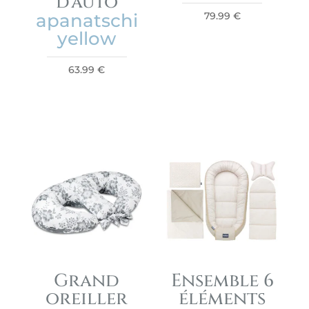
d’auto
apanatschi
79.99
€
yellow
63.99
€
Grand
Ensemble 6
oreiller
éléments