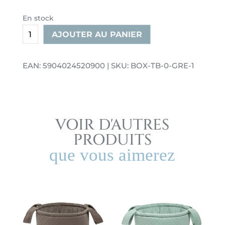
En stock
quantité
AJOUTER AU PANIER
de
Boîte
EAN: 5904024520900 | SKU: BOX-TB-0-GRE-1
de
rangement
pour
jouets
d'enfants
VOIR D'AUTRES
XL
PRODUITS
gris
que vous aimerez