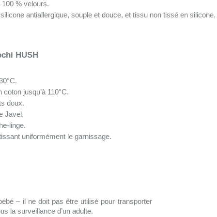
, 100 % velours.
ilicone antiallergique, souple et douce, et tissu non tissé en silicone.
lochi HUSH
30°C.
 coton jusqu’à 110°C.
ts doux.
e Javel.
e-linge.
tissant uniformément le garnissage.
bé – il ne doit pas être utilisé pour transporter
ous la surveillance d’un adulte.