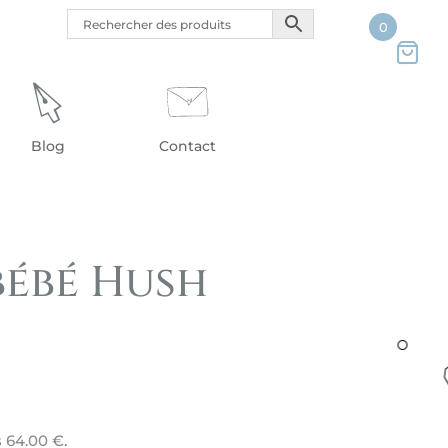
0
Blog
Contact
ébé Hush
s
64.00
€
.