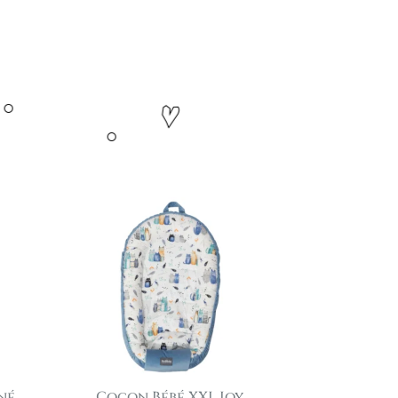
né
Cocon Bébé XXL Joy