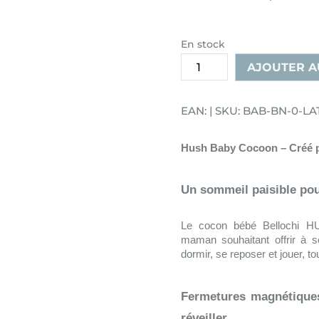
En stock
quantité
AJOUTER A
de
Cocon
EAN: | SKU: BAB-BN-0-L
bébé
Hush
Hush Baby Cocoon – Créé 
Latte
Un sommeil paisible po
Le cocon bébé Bellochi HU
maman souhaitant offrir à s
dormir, se reposer et jouer, tou
Fermetures magnétiques
réveiller