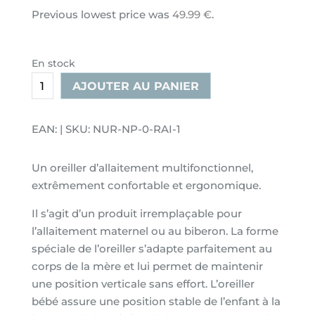
Previous lowest price was
49.99
€
.
En stock
quantité
AJOUTER AU PANIER
de
Oreiller
EAN: | SKU: NUR-NP-0-RAI-1
d'allaitement
60x40
Un oreiller d’allaitement multifonctionnel,
cm
extrêmement confortable et ergonomique.
rainbow
bear
Il s’agit d’un produit irremplaçable pour
avec
l’allaitement maternel ou au biberon.
La forme
housse
spéciale de l’oreiller
s’adapte parfaitement au
amovible
corps de la mère et lui permet de maintenir
une position verticale sans effort. L’oreiller
bébé assure une position stable de l’enfant à la