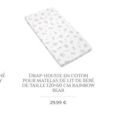
né
Drap-housse en coton
y
pour matelas de lit de bébé
de taille 120×60 cm rainbow
bear
29.99
€