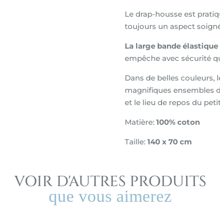
140x70
Le drap-housse est pratiq
cm
toujours un aspect soign
jungle
La large bande élastique
baby
empêche avec sécurité qu
Dans de belles couleurs, 
magnifiques ensembles de
et le lieu de repos du peti
Matière:
100% coton
Taille:
140 x 70 cm
VOIR D'AUTRES PRODUITS
que vous aimerez