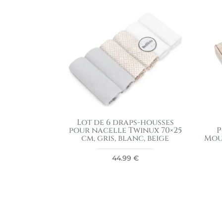
Lot de 6 draps-housses
pour nacelle Twinux 70×25
P
cm, gris, blanc, beige
Mou
44.99
€