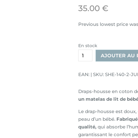
35.00
€
Previous lowest price wa
En stock
quantité
AJOUTER AU 
de
Drap-
EAN: | SKU: SHE-140-2-JU
housse
en
Draps-housse en coton de
coton
un matelas de lit de bébé
pour
matelas
Le drap-housse est doux, d
de
peau d’un bébé.
Fabriqué
berceau
qualité,
qui absorbe l’hum
de
garantissant le confort pe
taille