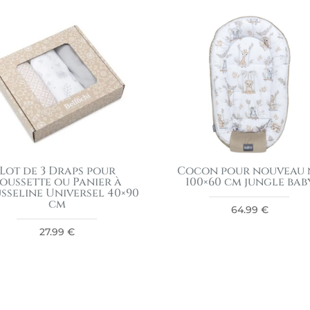
Lot de 3 Draps pour
Cocon pour nouveau 
oussette ou Panier à
100×60 cm jungle bab
sseline Universel 40×90
cm
64.99
€
27.99
€