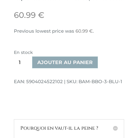
60.99
€
Previous lowest price was
60.99
€
.
En stock
quantité
AJOUTER AU PANIER
de
Couverture
EAN: 5904024522102 | SKU: BAM-BBO-3-BLU-1
en
bambou
ajourée
Blue
Marino
Pourquoi en vaut-il la peine ?