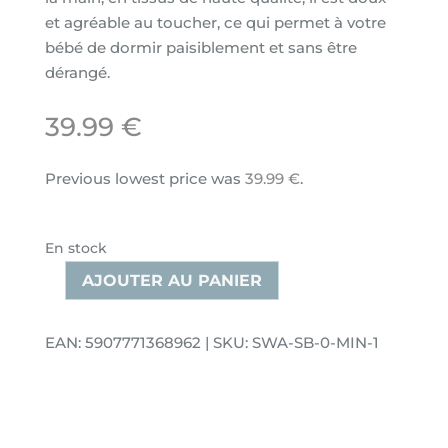
et agréable au toucher, ce qui permet à votre
bébé de dormir paisiblement et sans être
dérangé.
39.99
€
Previous lowest price was
39.99
€
.
En stock
AJOUTER AU PANIER
quantité
de
Nid
EAN: 5907771368962 | SKU: SWA-SB-0-MIN-1
d’ange
pour
bébé
mint