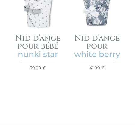
Nid d’ange
Nid d’ange
pour bébé
pour
nunki star
white berry
39.99
€
41.99
€