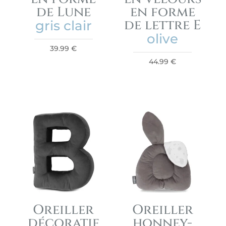
de Lune
en forme
de lettre E
gris clair
olive
39.99
€
44.99
€
Oreiller
Oreiller
décoratif
honney-