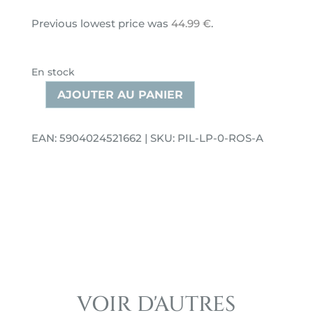
Previous lowest price was
44.99
€
.
En stock
AJOUTER AU PANIER
quantité
de
Oreiller
EAN: 5904024521662 | SKU: PIL-LP-0-ROS-A
décoratif
en
velours
en
forme
de
lettre
A
rose
VOIR D'AUTRES
poudré