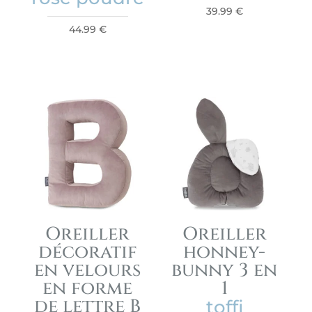
39.99
€
44.99
€
Oreiller
Oreiller
décoratif
honney-
en velours
bunny 3 en
en forme
1
de lettre B
toffi