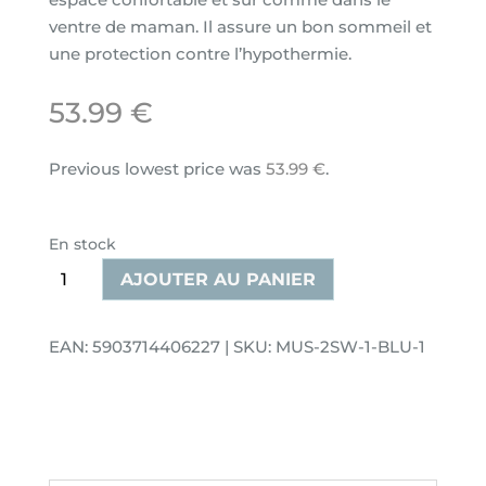
ventre de maman. Il assure un bon sommeil et
une protection contre l’hypothermie.
53.99
€
Previous lowest price was
53.99
€
.
En stock
quantité
AJOUTER AU PANIER
de
Couverture
EAN: 5903714406227 | SKU: MUS-2SW-1-BLU-1
d'emmaillotage
pour
nouveau-
né
MiMi