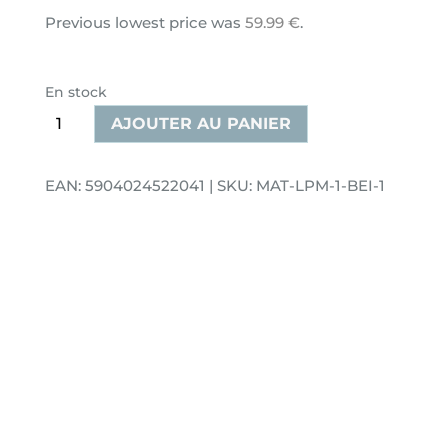
Previous lowest price was
59.99
€
.
En stock
quantité
AJOUTER AU PANIER
de
Petite
EAN: 5904024522041 | SKU: MAT-LPM-1-BEI-1
tapis
de
jeu
beige
LEAF