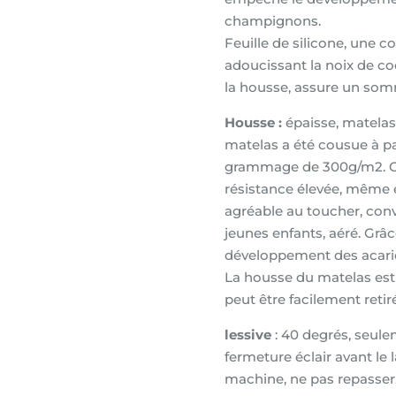
champignons.
Feuille de silicone, une c
adoucissant la noix de coco
la housse, assure un som
Housse :
épaisse, matelas
matelas a été cousue à par
grammage de 300g/m2. Ce
résistance élevée, même en
agréable au toucher, convi
jeunes enfants, aéré. Grâc
développement des acari
La housse du matelas est 
peut être facilement retir
lessive
: 40 degrés, seul
fermeture éclair avant le 
machine, ne pas repasser