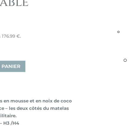
able
s
176.99
€
.
 PANIER
s en mousse et en noix de coco
ce – les deux côtés du matelas
litaire.
 – H3 /H4