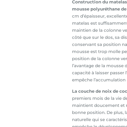
Construction du matelas 
x
mousse polyuréthane de l
80x190cm
cm d’épaisseur, excellente 
déhoussable
matelas est suffisamment
maintien de la colonne ve
côté que sur le dos, sa di
conservant sa position na
mousse est trop molle peu
position de la colonne ve
l’avantage de la mousse 
capacité à laisser passer l’
empêche l’accumulation d
La couche de noix de co
premiers mois de la vie de
maintient doucement et r
bonne position. De plus, 
naturelle qui se caractéri
empêche le développement