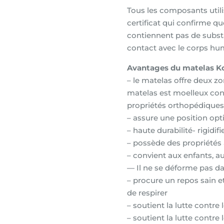
Tous les composants utili
certificat qui confirme q
contiennent pas de subst
contact avec le corps hu
Avantages du matelas K
– le matelas offre deux zo
matelas est moelleux confo
propriétés orthopédiques 
– assure une position opt
– haute durabilité- rigidifi
– possède des propriétés 
– convient aux enfants, a
— Il ne se déforme pas d
– procure un repos sain e
de respirer
– soutient la lutte contre
– soutient la lutte contre