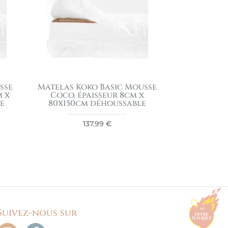
sse
Matelas Koko Basic Mousse
m x
Coco, épaisseur 8cm x
e
80x150cm déhoussable
137.99
€
Suivez-nous sur