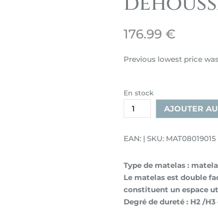
déhouss
176.99
€
Previous lowest price wa
En stock
quantité
AJOUTER AU
de
Matelas
EAN: | SKU: MAT08019015
Koko
plus
Type de matelas : matela
mousse
Le matelas est double fa
de
constituent un espace uti
coco
Degré de dureté : H2 /H3
épaisseur
15cm