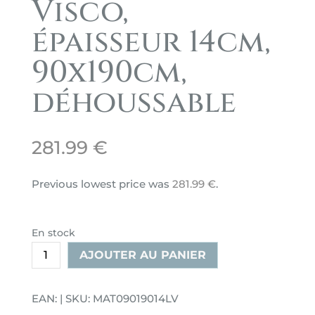
Visco,
épaisseur 14cm,
90x190cm,
déhoussable
281.99
€
Previous lowest price was
281.99
€
.
En stock
quantité
AJOUTER AU PANIER
de
Matelas
EAN: | SKU: MAT09019014LV
Gold