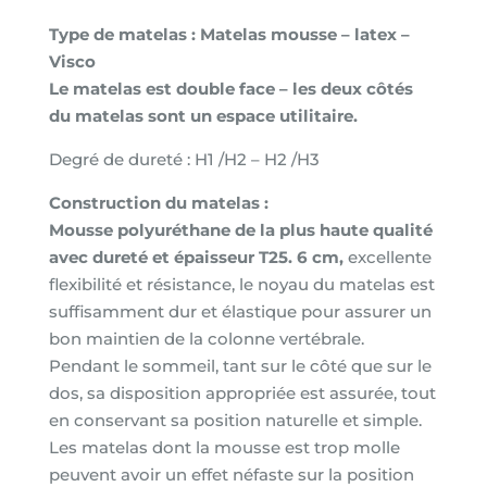
Mousse
Type de matelas : Matelas mousse – latex –
Latex
Visco
Visco,
Le matelas est double face – les deux côtés
épaisseur
du matelas sont un espace utilitaire.
14cm,
90x190cm,
Degré de dureté : H1 /H2 – H2 /H3
déhoussable
Construction du matelas :
Mousse polyuréthane de la plus haute qualité
avec dureté et épaisseur T25. 6 cm,
excellente
flexibilité et résistance, le noyau du matelas est
suffisamment dur et élastique pour assurer un
bon maintien de la colonne vertébrale.
Pendant le sommeil, tant sur le côté que sur le
dos, sa disposition appropriée est assurée, tout
en conservant sa position naturelle et simple.
Les matelas dont la mousse est trop molle
peuvent avoir un effet néfaste sur la position