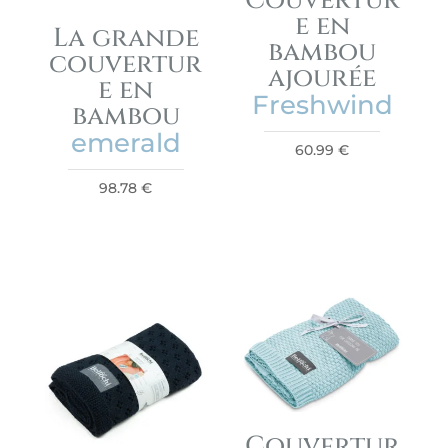
Couvertur
e en
La grande
bambou
couvertur
ajourée
e en
Freshwind
bambou
emerald
60.99
€
98.78
€
Couvertur