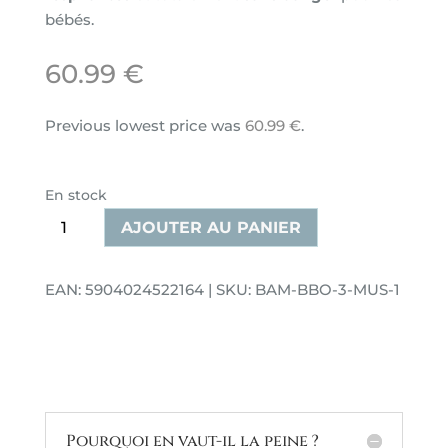
bébés.
60.99
€
Previous lowest price was
60.99
€
.
En stock
quantité
AJOUTER AU PANIER
de
Couverture
EAN: 5904024522164 | SKU: BAM-BBO-3-MUS-1
en
bambou
ajourée
Musta
Pourquoi en vaut-il la peine ?