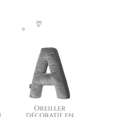
Oreiller
n
décoratif en