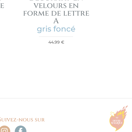
e
velours en
forme de lettre
A
gris foncé
44.99
€
Suivez-nous sur