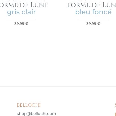
orme de Lune
forme de Lun
gris clair
bleu foncé
39.99
€
39.99
€
BELLOCHI
shop@bellochi.com