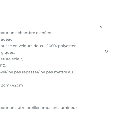
pour une chambre d’enfant,
cadeau,
 housse en velours doux – 100% polyester,
ergiques,
ture éclair,
0°C,
javel/ ne pas repasser/ ne pas mettre au
+/- 2cm) 42cm
e pour un autre oreiller amusant, lumineux,