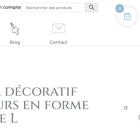
n compte
0
Blog
Contact
r décoratif
urs en forme
e L