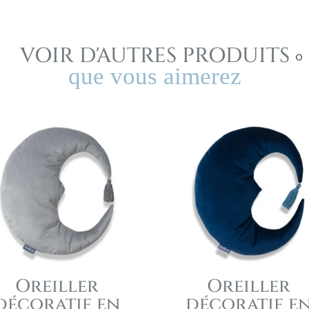
en
forme
de
VOIR D'AUTRES PRODUITS
lettre
que vous aimerez
L
olive
Oreiller
Oreiller
décoratif en
décoratif e