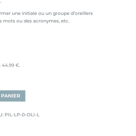
.
rmer une initiale ou un groupe d’oreillers
s mots ou des acronymes, etc.
s
44.99
€
.
 PANIER
: PIL-LP-0-OLI-L