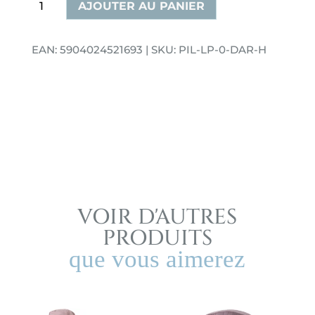
quantité
AJOUTER AU PANIER
de
Oreiller
EAN: 5904024521693 | SKU: PIL-LP-0-DAR-H
décoratif
en
velours
en
forme
de
lettre
H
gris
VOIR D'AUTRES
foncé
PRODUITS
que vous aimerez