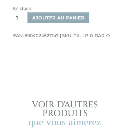
En stock
quantité
AJOUTER AU PANIER
de
Oreiller
EAN: 5904024521747 | SKU: PIL-LP-0-DAR-O
décoratif
en
velours
en
forme
de
lettre
O
gris
VOIR D'AUTRES
foncé
PRODUITS
que vous aimerez