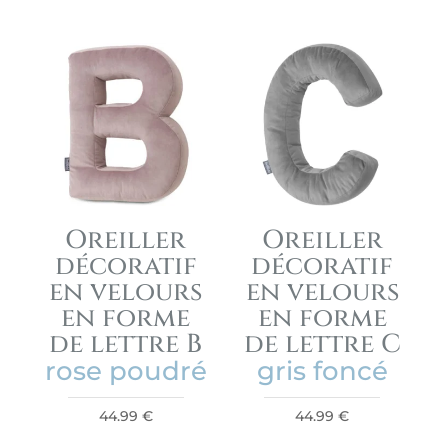
Oreiller
Oreiller
décoratif
décoratif
en velours
en velours
en forme
en forme
de lettre B
de lettre C
rose poudré
gris foncé
44.99
€
44.99
€