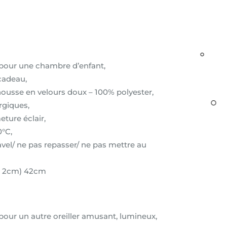
pour une chambre d’enfant,
cadeau,
 housse en velours doux – 100% polyester,
ergiques,
ture éclair,
0°C,
javel/ ne pas repasser/ ne pas mettre au
+/- 2cm) 42cm
e pour un autre oreiller amusant, lumineux,