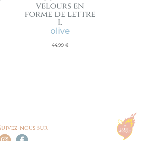
velours en
forme de lettre
L
olive
44.99
€
Suivez-nous sur