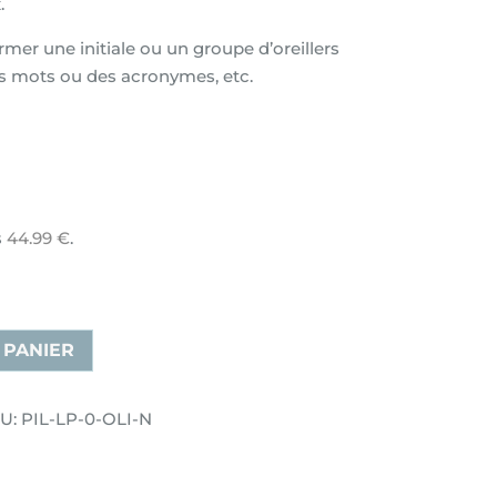
.
rmer une initiale ou un groupe d’oreillers
s mots ou des acronymes, etc.
s
44.99
€
.
 PANIER
U: PIL-LP-0-OLI-N