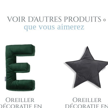
en
forme
de
VOIR D'AUTRES PRODUITS
lettre
que vous aimerez
N
olive
Oreiller
Oreiller
décoratif en
décoratif e