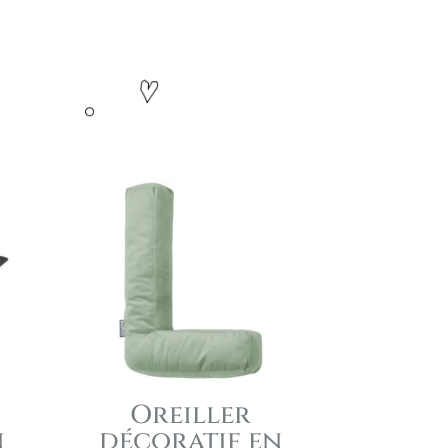
Oreiller
n
décoratif en