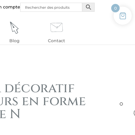
n compte
0
Blog
Contact
r décoratif
urs en forme
e N