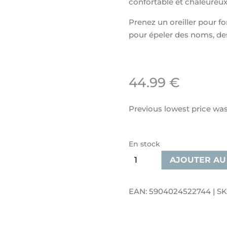
confortable et chaleureux
Prenez un oreiller pour fo
pour épeler des noms, de
44.99
€
Previous lowest price wa
En stock
quantité
AJOUTER AU
de
Oreiller
EAN: 5904024522744 | SK
décoratif
en
velours