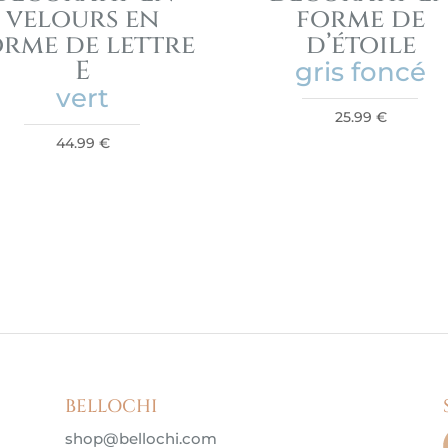
velours en
forme de
orme de lettre
d’étoile
E
gris foncé
vert
25.99
€
44.99
€
BELLOCHI
shop@bellochi.com