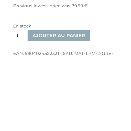
Previous lowest price was
79.99
€
.
En stock
quantité
AJOUTER AU PANIER
de
Grand
EAN: 5904024522331 | SKU: MAT-LPM-2-GRE-1
tapis
de
jeu
grise
LEAF
138x120
cm